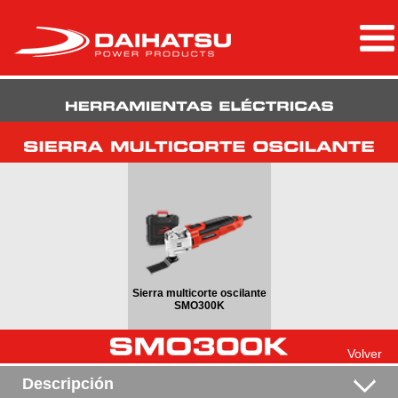
Sierra multicorte oscilante
SMO300K
Volver
Descripción