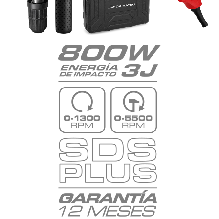
Anclaje
SDS PLUS
Peso neto
3,20 Kg
Accesorios
Mechas y cinceles
Si
Empuñadura auxiliar
Si
Juego de carbones
Si