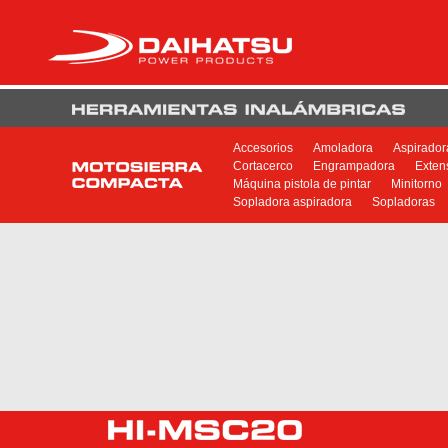
Accesorios
Amoladora
Aspirador
Cortacerco
Engrampadora
Exten
Máquina pistola de pintar
Minitorno
Sopladora aspiradora
Sopladoras