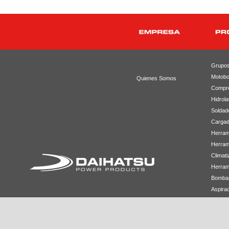
Grupos
Motob
Quienes Somos
Compr
Hidrol
Soldad
Cargad
Herram
Herram
Climati
Herrami
Bomba
Aspirad