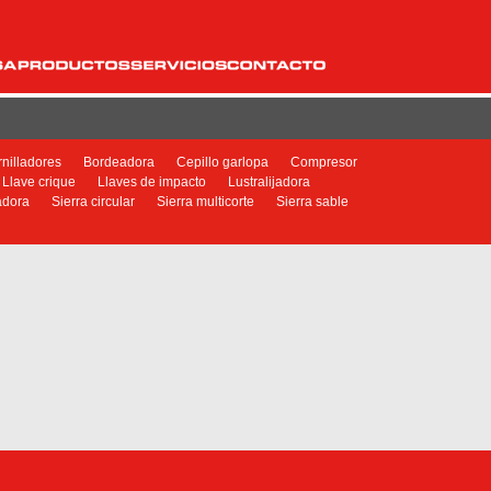
rnilladores
Bordeadora
Cepillo garlopa
Compresor
Llave crique
Llaves de impacto
Lustralijadora
adora
Sierra circular
Sierra multicorte
Sierra sable