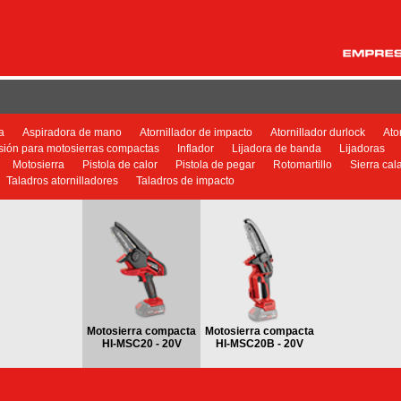
a
Aspiradora de mano
Atornillador de impacto
Atornillador durlock
Ato
sión para motosierras compactas
Inflador
Lijadora de banda
Lijadoras
Motosierra
Pistola de calor
Pistola de pegar
Rotomartillo
Sierra cal
Taladros atornilladores
Taladros de impacto
Motosierra compacta
Motosierra compacta
HI-MSC20 - 20V
HI-MSC20B - 20V