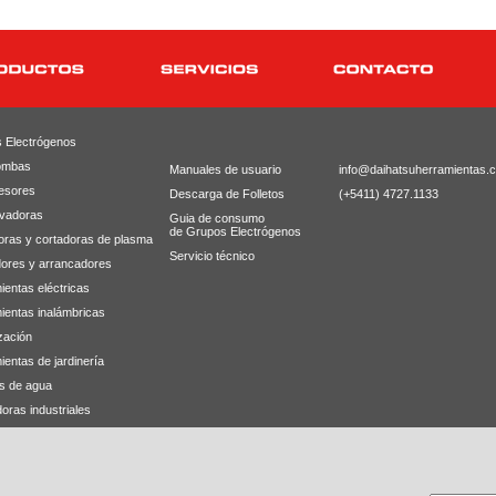
 Electrógenos
ombas
Manuales de usuario
info@daihatsuherramientas.
esores
Descarga de Folletos
(+5411) 4727.1133
avadoras
Guia de consumo
de Grupos Electrógenos
oras y cortadoras de plasma
Servicio técnico
ores y arrancadores
ientas eléctricas
ientas inalámbricas
zación
entas de jardinería
s de agua
oras industriales