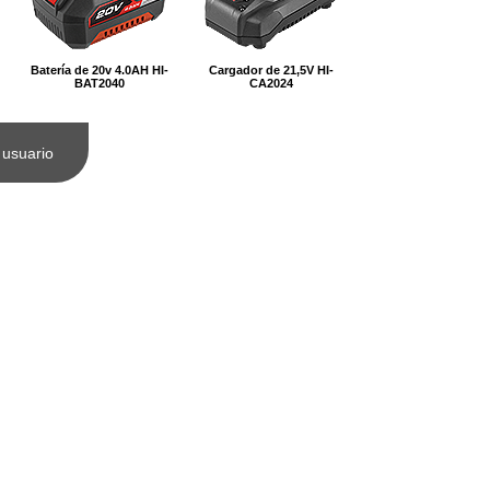
Batería de 20v 4.0AH HI-
Cargador de 21,5V HI-
BAT2040
CA2024
 usuario