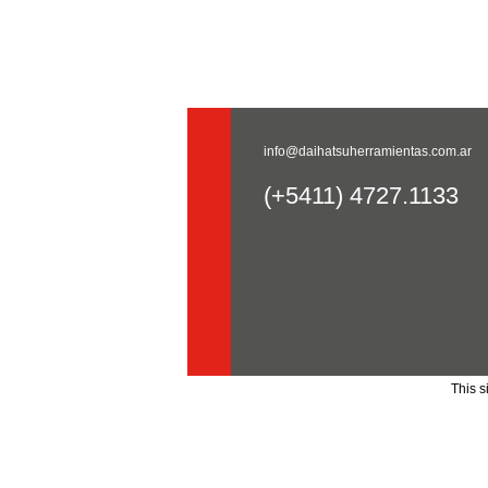
info@daihatsuherramientas.com.ar
(+5411) 4727.1133
This 