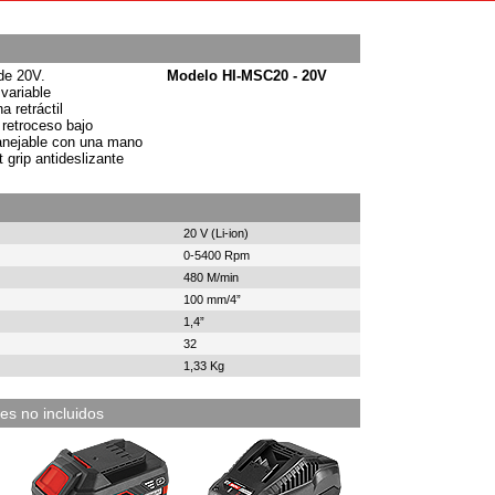
de 20V.
Modelo HI-MSC20 - 20V
 variable
a retráctil
 retroceso bajo
nejable con una mano
 grip antideslizante
20 V (Li-ion)
0-5400 Rpm
480 M/min
100 mm/4”
1,4”
32
1,33 Kg
es no incluidos