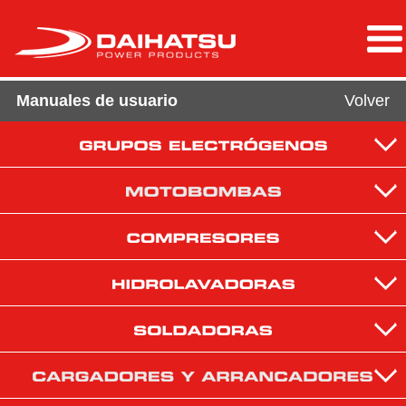
Manuales de usuario
Volver
GE1800i
GE3800iE
MB652
MB653
CO1024
CO1050