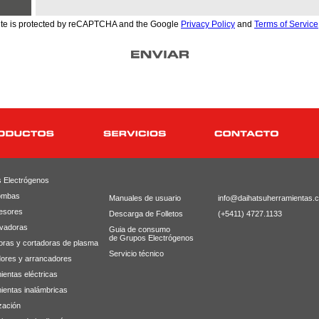
site is protected by reCAPTCHA and the Google
Privacy Policy
and
Terms of Service
 Electrógenos
ombas
Manuales de usuario
info@daihatsuherramientas.
esores
Descarga de Folletos
(+5411) 4727.1133
avadoras
Guia de consumo
de Grupos Electrógenos
oras y cortadoras de plasma
Servicio técnico
ores y arrancadores
ientas eléctricas
ientas inalámbricas
zación