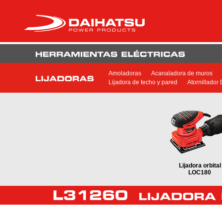
Amoladoras
Acanaladora de muros
Lijadora de techo y pared
Atornillador
Lijadora orbital
LOC180