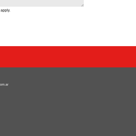
apply.
com.ar