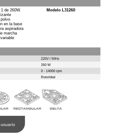
en 1 de 260W.
Modelo L31260
izante
 polvo
ón en la base
ra aspiradora
de marcha
 variable
220V / 50Hz
260 W
0 - 14000 rpm
Rotorbital
 usuario