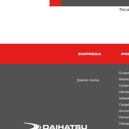
This 
Grupos
Motob
Quienes Somos
Compr
Hidrol
Soldad
Cargad
Herram
Herram
Climati