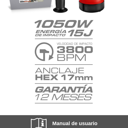
Accesorios
Cinceles
Si
Empuñadura auxiliar
Si
Manual de usuario