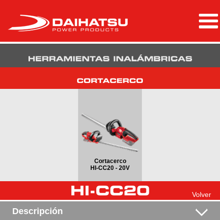
Cortacerco
HI-CC20 - 20V
Volver
Descripción