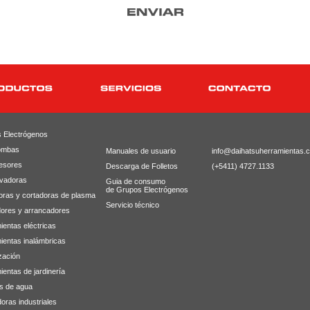
 Electrógenos
ombas
Manuales de usuario
info@daihatsuherramientas.
esores
Descarga de Folletos
(+5411) 4727.1133
avadoras
Guia de consumo
de Grupos Electrógenos
oras y cortadoras de plasma
Servicio técnico
ores y arrancadores
ientas eléctricas
ientas inalámbricas
zación
entas de jardinería
s de agua
oras industriales