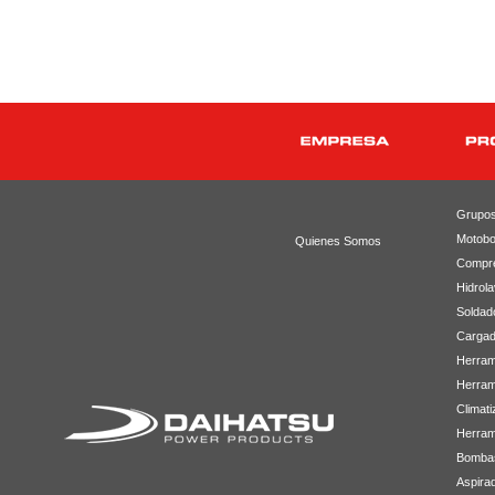
Grupos
Motob
Quienes Somos
Compr
Hidrol
Soldad
Cargad
Herram
Herram
Climati
Herrami
Bomba
Aspirad