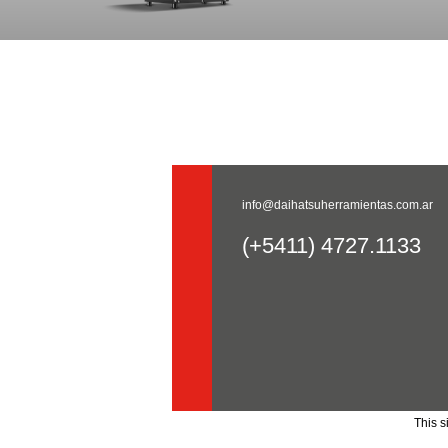
info@daihatsuherramientas.com.ar
(+5411) 4727.1133
This 